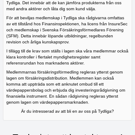
Tydliga. Det innebär att de kan jämföra produkterna från oss
med andra aktörer och låta dig som kund välja.
​​​För att beviljas medlemskap i Tydliga ska rådgivarna omfattas
av ett tillstånd hos Finansinspektionen, ha licens från InsureSec
och medlemskap i Svenska Försäkringsförmedlares Förening
(SFM). Detta innebär löpande utbildningar, regelbunden
revision och årliga kunskapsprov.
I tillägg till de krav som ställs i lagen ska våra medlemmar också
klara kontroller i flertalet myndighetsregister samt
referensrundan hos marknadens aktörer.
Medlemmarnas försäkringsförmedling regleras ytterst genom
lagen om försäkringsdistribution. Medlemmen kan också
komma att uppträda som ett anknutet ombud till ett
värdepappersbolag och erbjuda dig investeringsrådgivning om
finansiella instrument. En sådan rådgivning regleras ytterst
genom lagen om värdepappersmarknaden.
Är du intresserad av att bli en av oss på Tydliga?