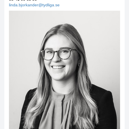
linda.bjorkander@tydliga.se