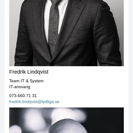
Fredrik Lindqvist
Team IT & System
IT-ansvarig
073-660 71 31
fredrik.lindqvist@tydliga.se