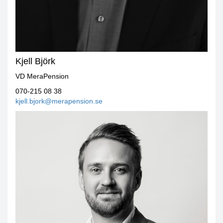
Kjell Björk
VD MeraPension
070-215 08 38
kjell.bjork@merapension.se